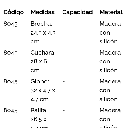
Código
Medidas
Capacidad
Material
8045
Brocha:
-
Madera
24.5 x 4.3
con
cm
silicón
8045
Cuchara:
-
Madera
28 x 6
con
cm
silicón
8045
Globo:
-
Madera
32 x 4.7 x
con
4.7 cm
silicón
8045
Palita:
-
Madera
26.5 x
con
5.2 cm
silicón